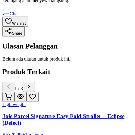
keranjang atau menyewa langsung.
Chat
Wishlist
Share
Ulasan Pelanggan
Belum ada ulasan untuk produk ini.
Produk Terkait
1
/
3
Lightweight
Joie Parcel Signature Easy Fold Stroller – Eclipse
(Defect)
Rp
329.000
/
1 minggu