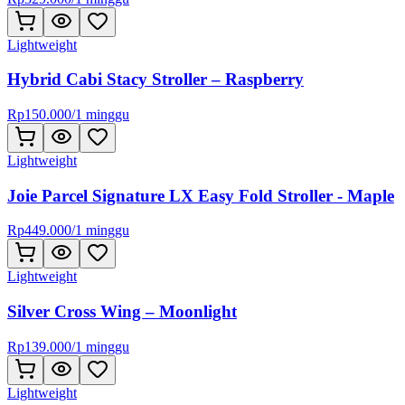
Lightweight
Hybrid Cabi Stacy Stroller – Raspberry
Rp
150.000
/
1 minggu
Lightweight
Joie Parcel Signature LX Easy Fold Stroller - Maple
Rp
449.000
/
1 minggu
Lightweight
Silver Cross Wing – Moonlight
Rp
139.000
/
1 minggu
Lightweight