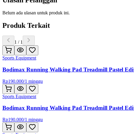
Ulasan Pelanggan
Belum ada ulasan untuk produk ini.
Produk Terkait
1
/
1
Sports Equipment
Bodimax Running Walking Pad Treadmill Pastel Edit
Rp
190.000
/
1 minggu
Sports Equipment
Bodimax Running Walking Pad Treadmill Pastel Edit
Rp
190.000
/
1 minggu