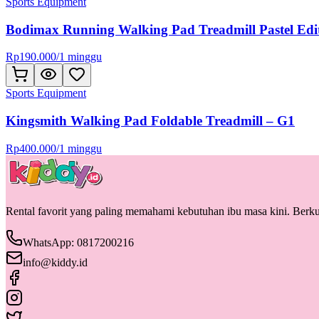
Sports Equipment
Bodimax Running Walking Pad Treadmill Pastel Edit
Rp
190.000
/
1 minggu
Sports Equipment
Kingsmith Walking Pad Foldable Treadmill – G1
Rp
400.000
/
1 minggu
Rental favorit yang paling memahami kebutuhan ibu masa kini. Berkua
WhatsApp: 0817200216
info@kiddy.id