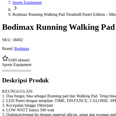
Sports Equipment
Bodimax Running Walking Pad Treadmill Pastel Edition – Min
Bodimax Running Walking Pad T
SKU:
36002
Brand:
Bodimax
0.0
(
0
ulasan)
Sports Equipment
Deskripsi Produk
KEUNGGULAN:
1. Dua fungsi, bisa sebagai Running pad dan Walking Pad. Tetap bis
2. LED Panel dengan tampilan: TIME, DISTANCE, CALORIE, S
3. Kecepatan hingga 10km/jam
4. LOW WATT hanya 500 watt
5. Dudukan/tempat hp dengan material silicon, aman dan nyaman mel