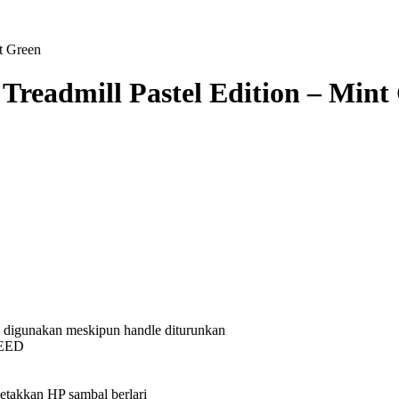
t Green
readmill Pastel Edition – Mint
a digunakan meskipun handle diturunkan
PEED
etakkan HP sambal berlari