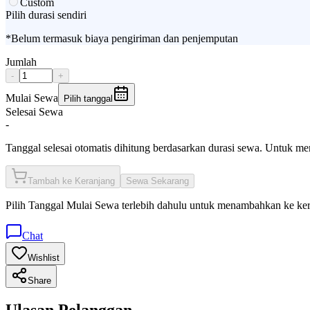
Custom
Pilih durasi sendiri
*Belum termasuk biaya pengiriman dan penjemputan
Jumlah
-
+
Mulai Sewa
Pilih tanggal
Selesai Sewa
-
Tanggal selesai otomatis dihitung berdasarkan durasi sewa. Untuk m
Tambah ke Keranjang
Sewa Sekarang
Pilih
Tanggal Mulai Sewa
terlebih dahulu untuk menambahkan ke ke
Chat
Wishlist
Share