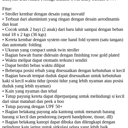
Fitur:
• Stroller kembar dengan desain yang inovatif
• Terbuat dari aluminium yang ringan dengan desain aerodinamis
dan kuat
• Cocok untuk 2 bayi (2 anak) dari baru lahir sampai dengan beban
total 18 x 2 kgs (36 kgs)
• Kereta kembar dengan system one hand fold system (satu tangan)
dan automatic folding
• Ukuran yang compact untuk twin stroller
• Bagian bawah frame didesain dengan finishing rose gold plated
• Waktu melipat dapat otomatis terkunci sendiri
• Dapat berdiri bebas waktu dilipat
• Beberapa posisi rebah yang disesuaikan dengan kebutuhan si kecil
• Bagian bawah tempat duduk dapat disesuaikan untuk kebutuhan
kaki si kecil waktu tidur (posisi tidur yang lebih nyaman atau posisi
duduk yang lebih nyaman)
• Kain yang nyaman dan tebal
• Tutup payung kereta dapat diperpanjang untuk melindungi si kecil
dari sinar matahari dan peek a boo
• Tutup payung dengan UPF 50+
• Bagian belakang payung ada kantong untuk menaruh barang
barang si kecil dan pendorong (seperti handphone, tissue, dll)
• Bagian belakang kanopi dapat dibuka dan dilengkapi dengan
pelindung kain jaring untuk sirkulasi udara yang lebih baik