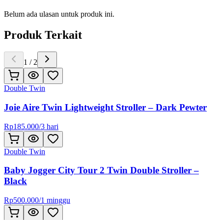
Belum ada ulasan untuk produk ini.
Produk Terkait
1
/
2
Double Twin
Joie Aire Twin Lightweight Stroller – Dark Pewter
Rp
185.000
/
3 hari
Double Twin
Baby Jogger City Tour 2 Twin Double Stroller –
Black
Rp
500.000
/
1 minggu