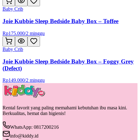
Baby Crib
Joie Kubbie Sleep Bedside Baby Box – Toffee
Rp
175.000
/
2 minggu
Baby Crib
Joie Kubbie Sleep Bedside Baby Box – Foggy Grey
(Defect)
Rp
149.000
/
2 minggu
Rental favorit yang paling memahami kebutuhan ibu masa kini.
Berkualitas, hemat dan higienis!
WhatsApp: 0817200216
info@kiddy.id