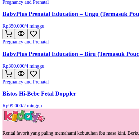
Pregnancy and Prenatal
BabyPlus Prenatal Education – Ungu (Termasuk Pou
Rp
350.000
/
4 minggu
Pregnancy and Prenatal
BabyPlus Prenatal Education – Biru (Termasuk Pouc
Rp
300.000
/
4 minggu
Pregnancy and Prenatal
Bistos Hi-Bebe Fetal Doppler
Rp
99.000
/
2 minggu
Rental favorit yang paling memahami kebutuhan ibu masa kini. Berkua