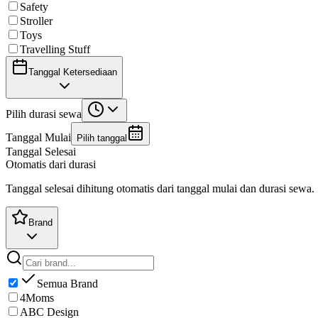
Safety
Stroller
Toys
Travelling Stuff
Tanggal Ketersediaan
Pilih durasi sewa
Tanggal Mulai
Pilih tanggal
Tanggal Selesai
Otomatis dari durasi
Tanggal selesai dihitung otomatis dari tanggal mulai dan durasi sewa.
Brand
Semua Brand
4Moms
ABC Design