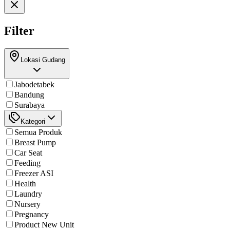
Filter
Lokasi Gudang
Jabodetabek
Bandung
Surabaya
Kategori
Semua Produk
Breast Pump
Car Seat
Feeding
Freezer ASI
Health
Laundry
Nursery
Pregnancy
Product New Unit