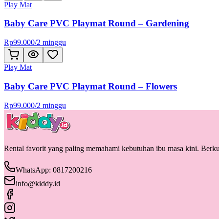
Play Mat
Baby Care PVC Playmat Round – Gardening
Rp
99.000
/
2 minggu
Play Mat
Baby Care PVC Playmat Round – Flowers
Rp
99.000
/
2 minggu
Rental favorit yang paling memahami kebutuhan ibu masa kini. Berkua
WhatsApp: 0817200216
info@kiddy.id