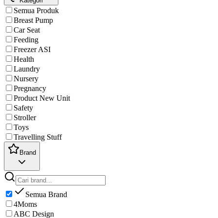
Kategori
Semua Produk
Breast Pump
Car Seat
Feeding
Freezer ASI
Health
Laundry
Nursery
Pregnancy
Product New Unit
Safety
Stroller
Toys
Travelling Stuff
Brand
Semua Brand
4Moms
ABC Design