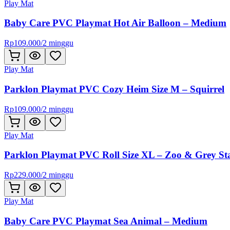
Play Mat
Baby Care PVC Playmat Hot Air Balloon – Medium
Rp
109.000
/
2 minggu
Play Mat
Parklon Playmat PVC Cozy Heim Size M – Squirrel
Rp
109.000
/
2 minggu
Play Mat
Parklon Playmat PVC Roll Size XL – Zoo & Grey St
Rp
229.000
/
2 minggu
Play Mat
Baby Care PVC Playmat Sea Animal – Medium