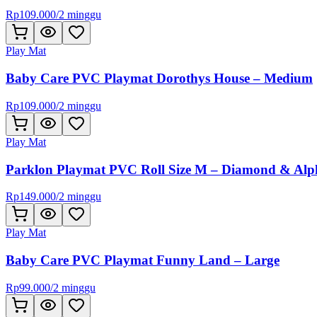
Rp
109.000
/
2 minggu
Play Mat
Baby Care PVC Playmat Dorothys House – Medium
Rp
109.000
/
2 minggu
Play Mat
Parklon Playmat PVC Roll Size M – Diamond & Alp
Rp
149.000
/
2 minggu
Play Mat
Baby Care PVC Playmat Funny Land – Large
Rp
99.000
/
2 minggu