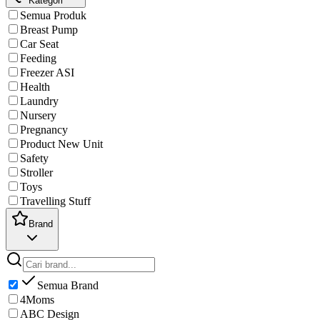
Kategori
Semua Produk
Breast Pump
Car Seat
Feeding
Freezer ASI
Health
Laundry
Nursery
Pregnancy
Product New Unit
Safety
Stroller
Toys
Travelling Stuff
Brand
Semua Brand
4Moms
ABC Design