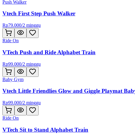
Push Walker
Vtech First Step Push Walker
Rp
79.000
/
2 minggu
Ride On
VTech Push and Ride Alphabet Train
Rp
99.000
/
2 minggu
Baby Gym
Vtech Little Friendlies Glow and Giggle Playmat B
Rp
99.000
/
2 minggu
Ride On
VTech Sit to Stand Alphabet Train