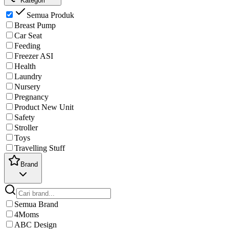
Kategori
Semua Produk
Breast Pump
Car Seat
Feeding
Freezer ASI
Health
Laundry
Nursery
Pregnancy
Product New Unit
Safety
Stroller
Toys
Travelling Stuff
Brand
Semua Brand
4Moms
ABC Design