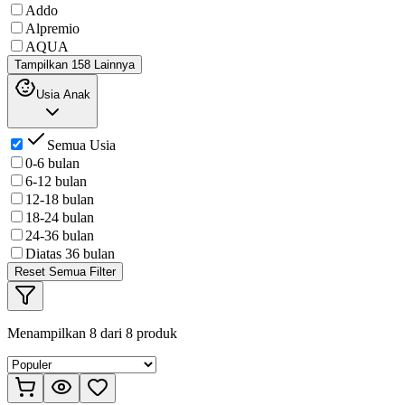
Addo
Alpremio
AQUA
Tampilkan 158 Lainnya
Usia Anak
Semua Usia
0-6 bulan
6-12 bulan
12-18 bulan
18-24 bulan
24-36 bulan
Diatas 36 bulan
Reset Semua Filter
Menampilkan
8
dari
8
produk