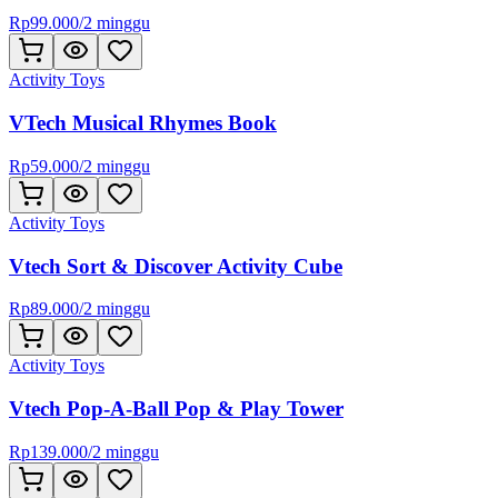
Rp
99.000
/
2 minggu
Activity Toys
VTech Musical Rhymes Book
Rp
59.000
/
2 minggu
Activity Toys
Vtech Sort & Discover Activity Cube
Rp
89.000
/
2 minggu
Activity Toys
Vtech Pop-A-Ball Pop & Play Tower
Rp
139.000
/
2 minggu