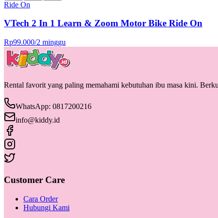
Ride On
VTech 2 In 1 Learn & Zoom Motor Bike Ride On
Rp
99.000
/
2 minggu
Rental favorit yang paling memahami kebutuhan ibu masa kini. Berkua
WhatsApp: 0817200216
info@kiddy.id
Customer Care
Cara Order
Hubungi Kami