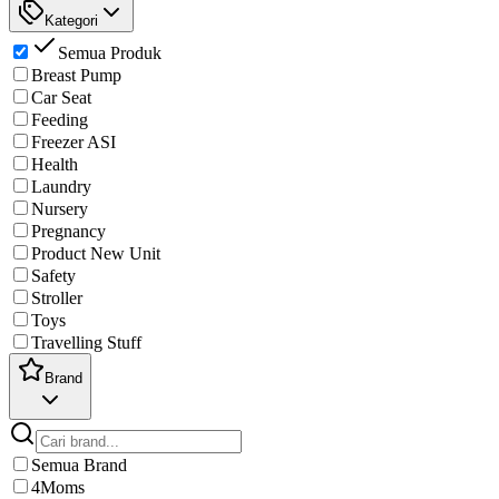
Kategori
Semua Produk
Breast Pump
Car Seat
Feeding
Freezer ASI
Health
Laundry
Nursery
Pregnancy
Product New Unit
Safety
Stroller
Toys
Travelling Stuff
Brand
Semua Brand
4Moms