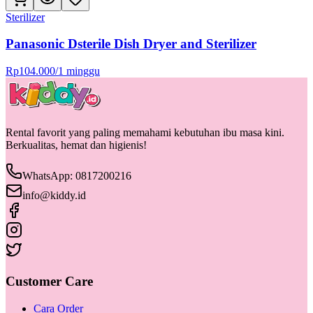
Sterilizer
Panasonic Dsterile Dish Dryer and Sterilizer
Rp
104.000
/
1 minggu
Rental favorit yang paling memahami kebutuhan ibu masa kini.
Berkualitas, hemat dan higienis!
WhatsApp: 0817200216
info@kiddy.id
Customer Care
Cara Order