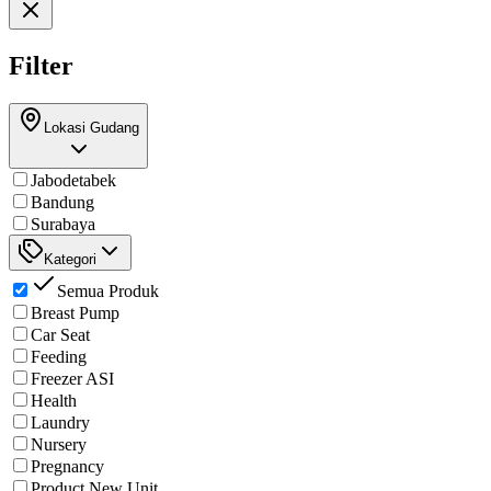
Filter
Lokasi Gudang
Jabodetabek
Bandung
Surabaya
Kategori
Semua Produk
Breast Pump
Car Seat
Feeding
Freezer ASI
Health
Laundry
Nursery
Pregnancy
Product New Unit