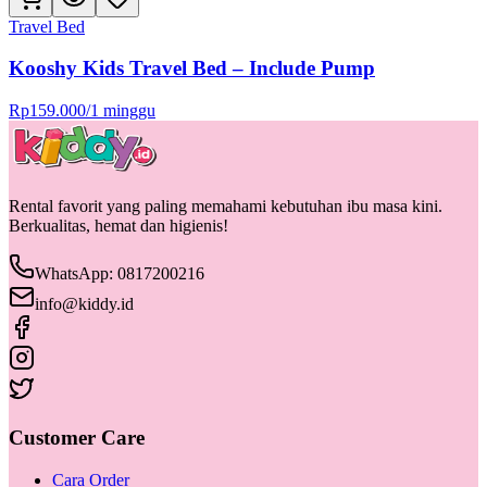
Travel Bed
Kooshy Kids Travel Bed – Include Pump
Rp
159.000
/
1 minggu
Rental favorit yang paling memahami kebutuhan ibu masa kini.
Berkualitas, hemat dan higienis!
WhatsApp: 0817200216
info@kiddy.id
Customer Care
Cara Order