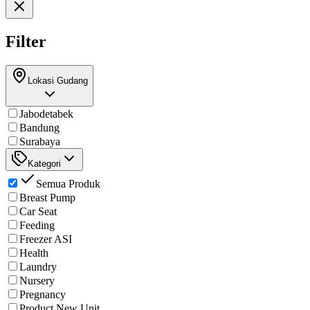
Filter
Lokasi Gudang
Jabodetabek
Bandung
Surabaya
Kategori
Semua Produk
Breast Pump
Car Seat
Feeding
Freezer ASI
Health
Laundry
Nursery
Pregnancy
Product New Unit