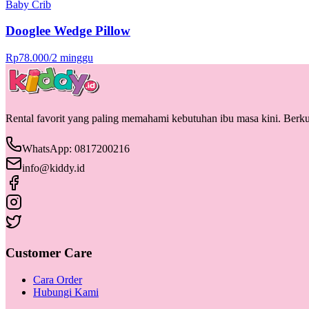
Baby Crib
Dooglee Wedge Pillow
Rp
78.000
/
2 minggu
Rental favorit yang paling memahami kebutuhan ibu masa kini. Berkua
WhatsApp: 0817200216
info@kiddy.id
Customer Care
Cara Order
Hubungi Kami