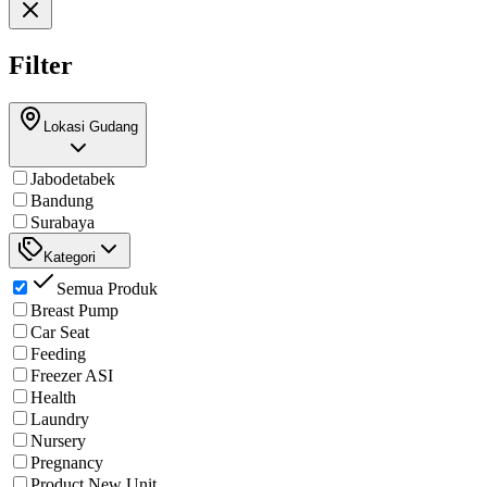
Filter
Lokasi Gudang
Jabodetabek
Bandung
Surabaya
Kategori
Semua Produk
Breast Pump
Car Seat
Feeding
Freezer ASI
Health
Laundry
Nursery
Pregnancy
Product New Unit