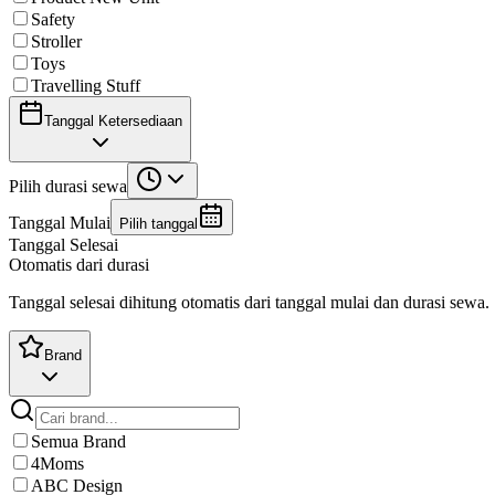
Safety
Stroller
Toys
Travelling Stuff
Tanggal Ketersediaan
Pilih durasi sewa
Tanggal Mulai
Pilih tanggal
Tanggal Selesai
Otomatis dari durasi
Tanggal selesai dihitung otomatis dari tanggal mulai dan durasi sewa.
Brand
Semua Brand
4Moms
ABC Design