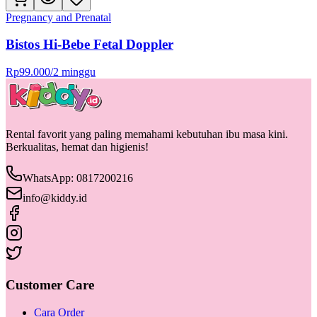
Pregnancy and Prenatal
Bistos Hi-Bebe Fetal Doppler
Rp
99.000
/
2 minggu
Rental favorit yang paling memahami kebutuhan ibu masa kini.
Berkualitas, hemat dan higienis!
WhatsApp: 0817200216
info@kiddy.id
Customer Care
Cara Order