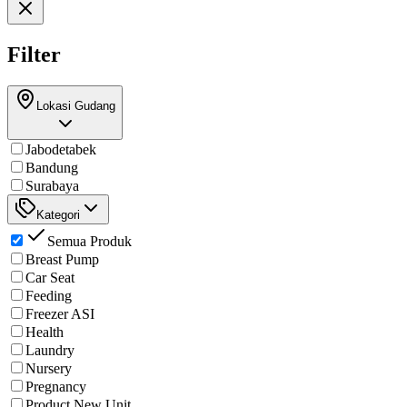
Filter
Lokasi Gudang
Jabodetabek
Bandung
Surabaya
Kategori
Semua Produk
Breast Pump
Car Seat
Feeding
Freezer ASI
Health
Laundry
Nursery
Pregnancy
Product New Unit