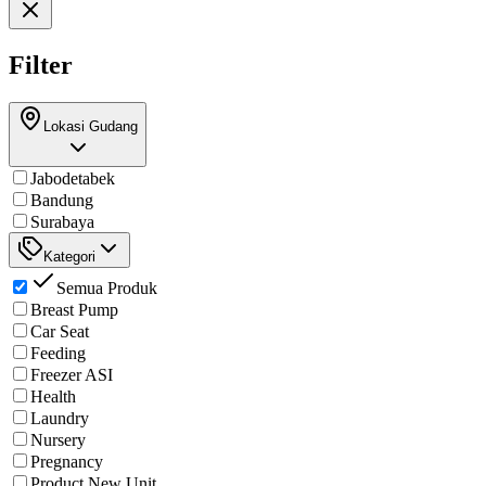
Filter
Lokasi Gudang
Jabodetabek
Bandung
Surabaya
Kategori
Semua Produk
Breast Pump
Car Seat
Feeding
Freezer ASI
Health
Laundry
Nursery
Pregnancy
Product New Unit