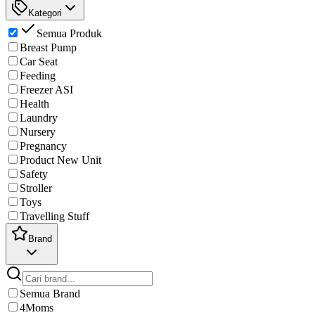
Kategori
Semua Produk
Breast Pump
Car Seat
Feeding
Freezer ASI
Health
Laundry
Nursery
Pregnancy
Product New Unit
Safety
Stroller
Toys
Travelling Stuff
Brand
Semua Brand
4Moms