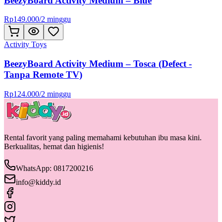
BeezyBoard Activity Medium – Blue
Rp
149.000
/
2 minggu
Activity Toys
BeezyBoard Activity Medium – Tosca (Defect -
Tanpa Remote TV)
Rp
124.000
/
2 minggu
Rental favorit yang paling memahami kebutuhan ibu masa kini.
Berkualitas, hemat dan higienis!
WhatsApp: 0817200216
info@kiddy.id