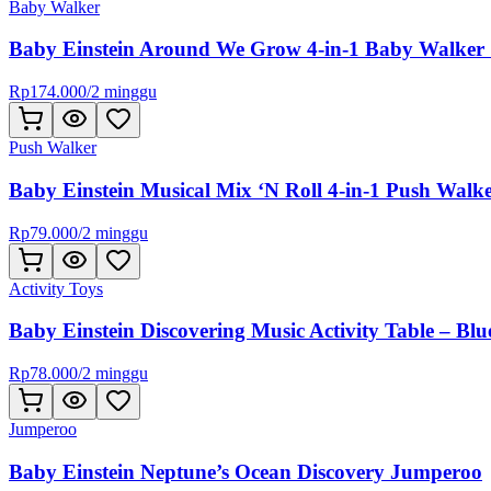
Baby Walker
Baby Einstein Around We Grow 4-in-1 Baby Walker &
Rp
174.000
/
2 minggu
Push Walker
Baby Einstein Musical Mix ‘N Roll 4-in-1 Push Walk
Rp
79.000
/
2 minggu
Activity Toys
Baby Einstein Discovering Music Activity Table – Blue
Rp
78.000
/
2 minggu
Jumperoo
Baby Einstein Neptune’s Ocean Discovery Jumperoo