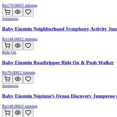
Rp
179.000
/
2 minggu
Jumperoo
Baby Einstein Neighborhood Symphony Activity Ju
Rp
149.000
/
2 minggu
Ride On
Baby Einstein Roadtripper Ride On & Push Walker
Rp
79.000
/
2 minggu
Jumperoo
Baby Einstein Neptune’s Ocean Discovery Jumperoo (
Rp
149.000
/
2 minggu