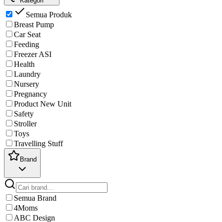
Kategori
Semua Produk
Breast Pump
Car Seat
Feeding
Freezer ASI
Health
Laundry
Nursery
Pregnancy
Product New Unit
Safety
Stroller
Toys
Travelling Stuff
Brand
Semua Brand
4Moms
ABC Design