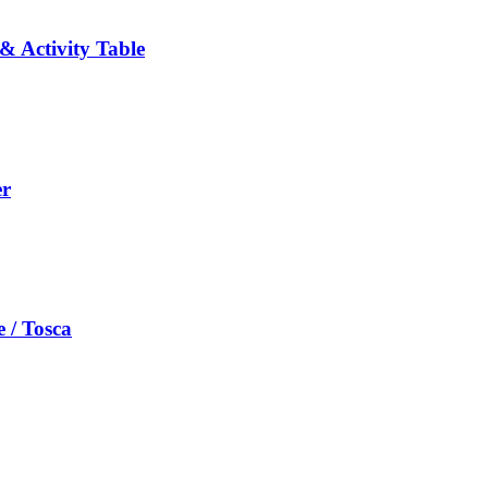
 Activity Table
er
 / Tosca