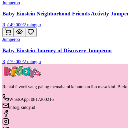
Jumperoo
Baby Einstein Neighborhood Friends Activity Jumper
Rp
149.000
/
2 minggu
Jumperoo
Baby Einstein Journey of Discovery Jumperoo
Rp
179.000
/
2 minggu
Rental favorit yang paling memahami kebutuhan ibu masa kini. Berkua
WhatsApp: 0817200216
info@kiddy.id