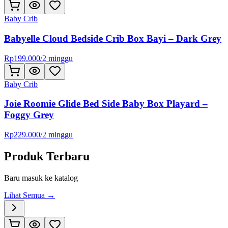
Baby Crib
Babyelle Cloud Bedside Crib Box Bayi – Dark Grey
Rp
199.000
/
2 minggu
Baby Crib
Joie Roomie Glide Bed Side Baby Box Playard –
Foggy Grey
Rp
229.000
/
2 minggu
Produk Terbaru
Baru masuk ke katalog
Lihat Semua →