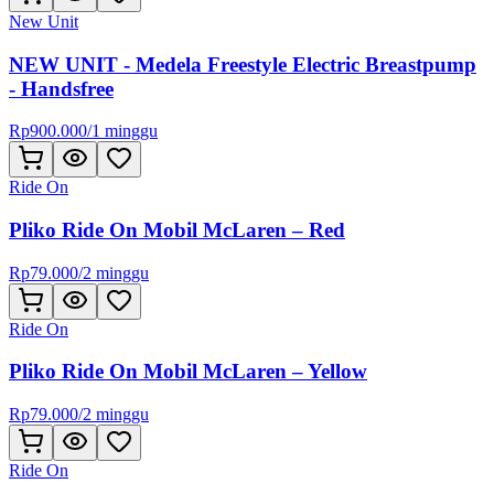
New Unit
NEW UNIT - Medela Freestyle Electric Breastpump
- Handsfree
Rp
900.000
/
1 minggu
Ride On
Pliko Ride On Mobil McLaren – Red
Rp
79.000
/
2 minggu
Ride On
Pliko Ride On Mobil McLaren – Yellow
Rp
79.000
/
2 minggu
Ride On