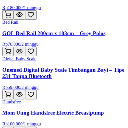
Rp
180.000
/
1 minggu
Bed Rail
GOL Bed Rail 200cm x 103cm – Grey Polos
Rp
76.000
/
2 minggu
Digital Baby Scale
Onemed Digital Baby Scale Timbangan Bayi – Tipe
231 Tanpa Bluetooth
Rp
59.000
/
2 minggu
Handsfree
Mom Uung Handsfree Electric Breastpump
Rp
100.000
/
1 minggu