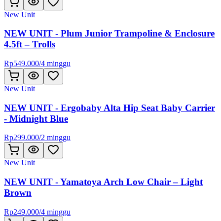
New Unit
NEW UNIT - Plum Junior Trampoline & Enclosure
4.5ft – Trolls
Rp
549.000
/
4 minggu
New Unit
NEW UNIT - Ergobaby Alta Hip Seat Baby Carrier
- Midnight Blue
Rp
299.000
/
2 minggu
New Unit
NEW UNIT - Yamatoya Arch Low Chair – Light
Brown
Rp
249.000
/
4 minggu