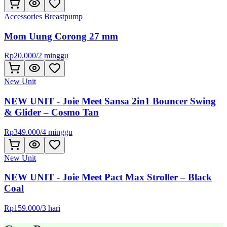
Accessories Breastpump
Mom Uung Corong 27 mm
Rp
20.000
/
2 minggu
New Unit
NEW UNIT - Joie Meet Sansa 2in1 Bouncer Swing
& Glider – Cosmo Tan
Rp
349.000
/
4 minggu
New Unit
NEW UNIT - Joie Meet Pact Max Stroller – Black
Coal
Rp
159.000
/
3 hari