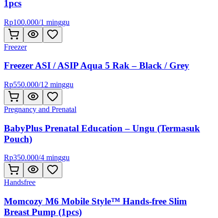
1pcs
Rp
100.000
/
1 minggu
Freezer
Freezer ASI / ASIP Aqua 5 Rak – Black / Grey
Rp
550.000
/
12 minggu
Pregnancy and Prenatal
BabyPlus Prenatal Education – Ungu (Termasuk
Pouch)
Rp
350.000
/
4 minggu
Handsfree
Momcozy M6 Mobile Style™ Hands-free Slim
Breast Pump (1pcs)