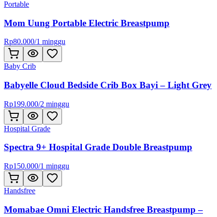
Portable
Mom Uung Portable Electric Breastpump
Rp
80.000
/
1 minggu
Baby Crib
Babyelle Cloud Bedside Crib Box Bayi – Light Grey
Rp
199.000
/
2 minggu
Hospital Grade
Spectra 9+ Hospital Grade Double Breastpump
Rp
150.000
/
1 minggu
Handsfree
Momabae Omni Electric Handsfree Breastpump –