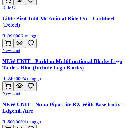
Ride On
Little Bird Told Me Animal Ride On – Cuthbert
(Defect)
Rp
99.000
/
2 minggu
New Unit
NEW UNIT - Parklon Multifunctional Blocks Lego
Table – Blue (Include Lego Blocks)
Rp
249.000
/
4 minggu
New Unit
NEW UNIT - Nuna Pipa Lite RX With Base Isofix –
Edgehill Aire
Rp
500.000
/
4 minggu