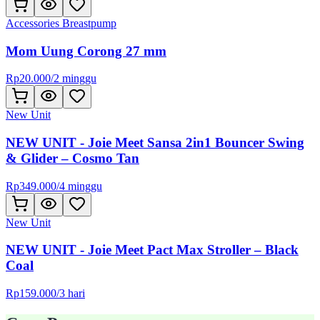
Accessories Breastpump
Mom Uung Corong 27 mm
Rp
20.000
/
2 minggu
New Unit
NEW UNIT - Joie Meet Sansa 2in1 Bouncer Swing
& Glider – Cosmo Tan
Rp
349.000
/
4 minggu
New Unit
NEW UNIT - Joie Meet Pact Max Stroller – Black
Coal
Rp
159.000
/
3 hari