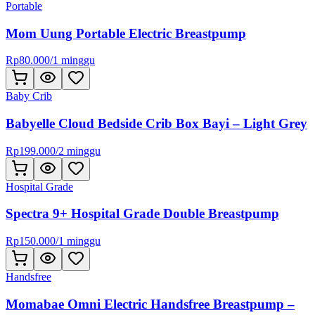
Portable
Mom Uung Portable Electric Breastpump
Rp
80.000
/
1 minggu
Baby Crib
Babyelle Cloud Bedside Crib Box Bayi – Light Grey
Rp
199.000
/
2 minggu
Hospital Grade
Spectra 9+ Hospital Grade Double Breastpump
Rp
150.000
/
1 minggu
Handsfree
Momabae Omni Electric Handsfree Breastpump –