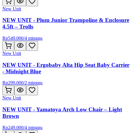
New Unit
NEW UNIT - Plum Junior Trampoline & Enclosure
4.5ft – Trolls
Rp
549.000
/
4 minggu
New Unit
NEW UNIT - Ergobaby Alta Hip Seat Baby Carrier
- Midnight Blue
Rp
299.000
/
2 minggu
New Unit
NEW UNIT - Yamatoya Arch Low Chair – Light
Brown
Rp
249.000
/
4 minggu