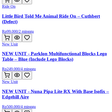
Ride On
Little Bird Told Me Animal Ride On – Cuthbert
(Defect)
Rp
99.000
/
2 minggu
New Unit
NEW UNIT - Parklon Multifunctional Blocks Lego
Table – Blue (Include Lego Blocks)
Rp
249.000
/
4 minggu
New Unit
NEW UNIT - Nuna Pipa Lite RX With Base Isofix –
Edgehill Aire
Rp
500.000
/
4 minggu