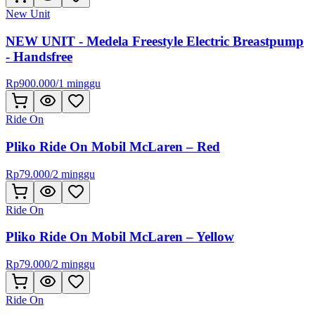
New Unit
NEW UNIT - Medela Freestyle Electric Breastpump
- Handsfree
Rp
900.000
/
1 minggu
Ride On
Pliko Ride On Mobil McLaren – Red
Rp
79.000
/
2 minggu
Ride On
Pliko Ride On Mobil McLaren – Yellow
Rp
79.000
/
2 minggu
Ride On