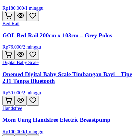
Rp
180.000
/
1 minggu
Bed Rail
GOL Bed Rail 200cm x 103cm – Grey Polos
Rp
76.000
/
2 minggu
Digital Baby Scale
Onemed Digital Baby Scale Timbangan Bayi – Tipe
231 Tanpa Bluetooth
Rp
59.000
/
2 minggu
Handsfree
Mom Uung Handsfree Electric Breastpump
Rp
100.000
/
1 minggu