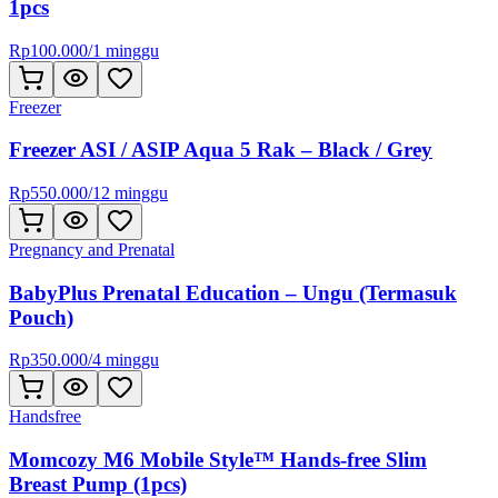
1pcs
Rp
100.000
/
1 minggu
Freezer
Freezer ASI / ASIP Aqua 5 Rak – Black / Grey
Rp
550.000
/
12 minggu
Pregnancy and Prenatal
BabyPlus Prenatal Education – Ungu (Termasuk
Pouch)
Rp
350.000
/
4 minggu
Handsfree
Momcozy M6 Mobile Style™ Hands-free Slim
Breast Pump (1pcs)