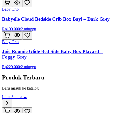
Baby Crib
Babyelle Cloud Bedside Crib Box Bayi – Dark Grey
Rp
199.000
/
2 minggu
Baby Crib
Joie Roomie Glide Bed Side Baby Box Playard –
Foggy Grey
Rp
229.000
/
2 minggu
Produk Terbaru
Baru masuk ke katalog
Lihat Semua →