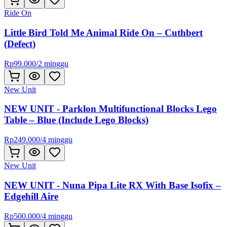
Ride On
Little Bird Told Me Animal Ride On – Cuthbert
(Defect)
Rp
99.000
/
2 minggu
New Unit
NEW UNIT - Parklon Multifunctional Blocks Lego
Table – Blue (Include Lego Blocks)
Rp
249.000
/
4 minggu
New Unit
NEW UNIT - Nuna Pipa Lite RX With Base Isofix –
Edgehill Aire
Rp
500.000
/
4 minggu