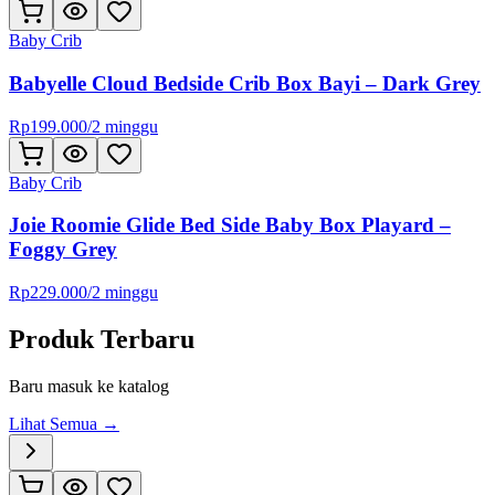
Baby Crib
Babyelle Cloud Bedside Crib Box Bayi – Dark Grey
Rp
199.000
/
2 minggu
Baby Crib
Joie Roomie Glide Bed Side Baby Box Playard –
Foggy Grey
Rp
229.000
/
2 minggu
Produk Terbaru
Baru masuk ke katalog
Lihat Semua →