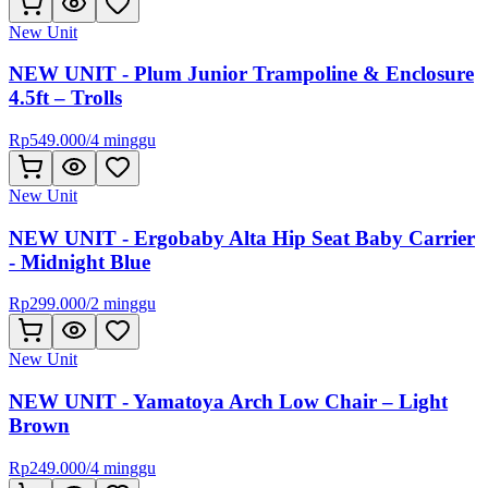
New Unit
NEW UNIT - Plum Junior Trampoline & Enclosure
4.5ft – Trolls
Rp
549.000
/
4 minggu
New Unit
NEW UNIT - Ergobaby Alta Hip Seat Baby Carrier
- Midnight Blue
Rp
299.000
/
2 minggu
New Unit
NEW UNIT - Yamatoya Arch Low Chair – Light
Brown
Rp
249.000
/
4 minggu