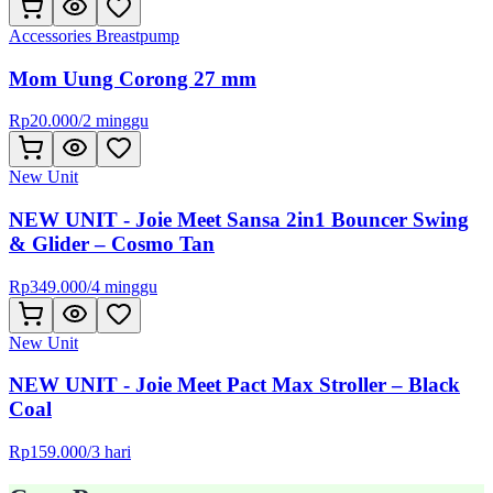
Accessories Breastpump
Mom Uung Corong 27 mm
Rp
20.000
/
2 minggu
New Unit
NEW UNIT - Joie Meet Sansa 2in1 Bouncer Swing
& Glider – Cosmo Tan
Rp
349.000
/
4 minggu
New Unit
NEW UNIT - Joie Meet Pact Max Stroller – Black
Coal
Rp
159.000
/
3 hari