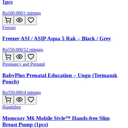
1pcs
Rp
100.000
/
1 minggu
Freezer
Freezer ASI / ASIP Aqua 5 Rak – Black / Grey
Rp
550.000
/
12 minggu
Pregnancy and Prenatal
BabyPlus Prenatal Education – Ungu (Termasuk
Pouch)
Rp
350.000
/
4 minggu
Handsfree
Momcozy M6 Mobile Style™ Hands-free Slim
Breast Pump (1pcs)