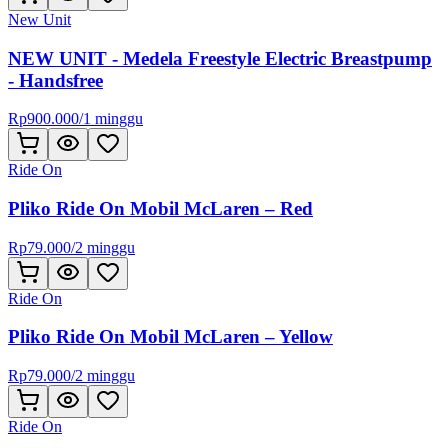
New Unit
NEW UNIT - Medela Freestyle Electric Breastpump
- Handsfree
Rp
900.000
/
1 minggu
Ride On
Pliko Ride On Mobil McLaren – Red
Rp
79.000
/
2 minggu
Ride On
Pliko Ride On Mobil McLaren – Yellow
Rp
79.000
/
2 minggu
Ride On