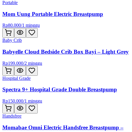
Portable
Mom Uung Portable Electric Breastpump
Rp
80.000
/
1 minggu
Baby Crib
Babyelle Cloud Bedside Crib Box Bayi – Light Grey
Rp
199.000
/
2 minggu
Hospital Grade
Spectra 9+ Hospital Grade Double Breastpump
Rp
150.000
/
1 minggu
Handsfree
Momabae Omni Electric Handsfree Breastpump –